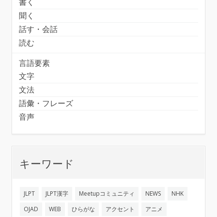
書く
聞く
話す・会話
読む
言語要素
文字
文法
語彙・フレーズ
音声
キーワード
JLPT
JLPT漢字
Meetupコミュニティ
NEWS
NHK
OJAD
WEB
ひらがな
アクセント
アニメ