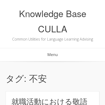
Skip
to
Knowledge Base
content
CULLA
Common Utilities for Language Learning Advising
Menu
タグ:
不安
就職活動における敬語