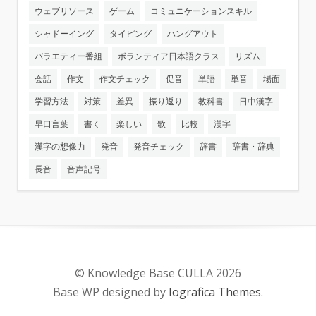
ウェブリソース
ゲーム
コミュニケーションスキル
シャドーイング
タイピング
ハングアウト
バラエティー番組
ボランティア日本語クラス
リズム
会話
作文
作文チェック
促音
単語
単音
場面
学習方法
対策
差異
振り返り
教科書
日中漢字
早口言葉
書く
楽しい
歌
比較
漢字
漢字の想像力
発音
発音チェック
辞書
辞書・辞典
長音
音声記号
© Knowledge Base CULLA 2026
Base WP designed by
Iografica Themes
.