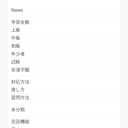
News
学習全般
上級
中級
初級
年少者
試験
非漢字圏
対応方法
接し方
質問方法
未分類
言語機能