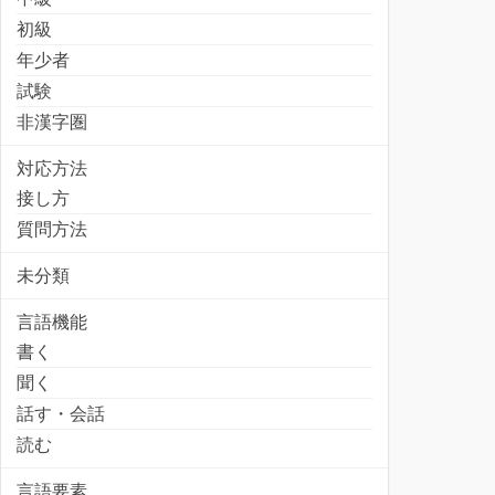
初級
年少者
試験
非漢字圏
対応方法
接し方
質問方法
未分類
言語機能
書く
聞く
話す・会話
読む
言語要素