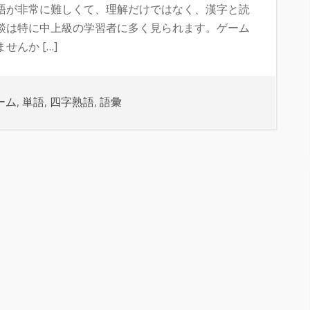
語が非常に難しくて、理解だけではなく、漢字と読
談は特に中上級の学習者に多く見られます。ゲーム
んか […]
ーム
,
単語
,
四字熟語
,
語彙