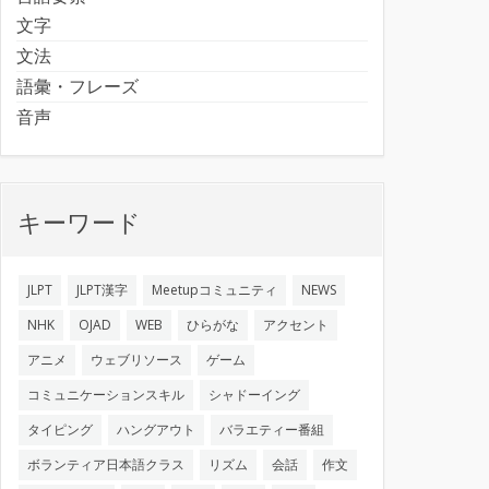
文字
文法
語彙・フレーズ
音声
キーワード
JLPT
JLPT漢字
Meetupコミュニティ
NEWS
NHK
OJAD
WEB
ひらがな
アクセント
アニメ
ウェブリソース
ゲーム
コミュニケーションスキル
シャドーイング
タイピング
ハングアウト
バラエティー番組
ボランティア日本語クラス
リズム
会話
作文