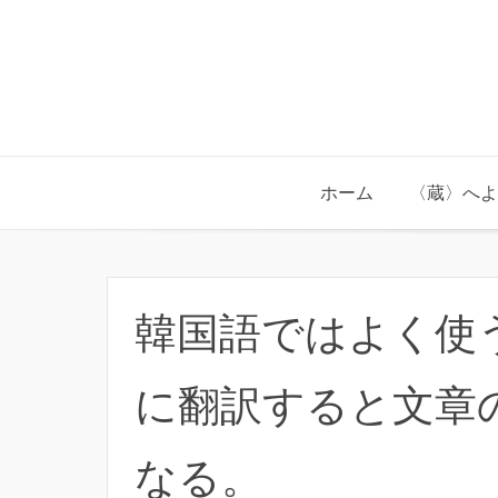
Skip
to
content
ホーム
〈蔵〉へよ
韓国語ではよく使
に翻訳すると文章
なる。