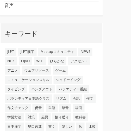
音声
キーワード
JLPT
JLPT漢字
Meetupコミュニティ
NEWS
NHK
OJAD
WEB
ひらがな
アクセント
アニメ
ウェブリソース
ゲーム
コミュニケーションスキル
シャドーイング
タイピング
ハングアウト
バラエティー番組
ボランティア日本語クラス
リズム
会話
作文
作文チェック
促音
単語
単音
場面
学習方法
対策
差異
振り返り
教科書
日中漢字
早口言葉
書く
楽しい
歌
比較