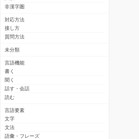
非漢字圏
対応方法
接し方
質問方法
未分類
言語機能
書く
聞く
話す・会話
読む
言語要素
文字
文法
語彙・フレーズ