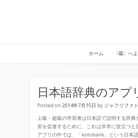
Skip
to
content
ホーム
〈蔵〉へよ
日本語辞典のアプ
Posted on
2014年7月15日
by
ジャフリファ
上級・超級の学習者は日本語で説明する辞典
習を促進するために、これは非常に役立つと
アプリの中では、「kotobank」という日