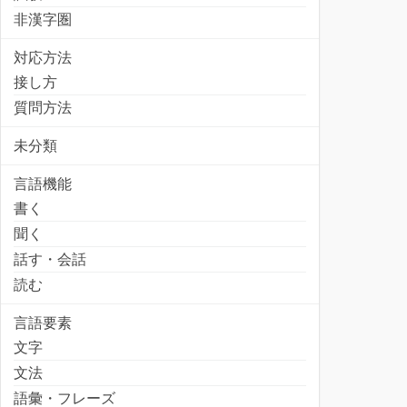
非漢字圏
対応方法
接し方
質問方法
未分類
言語機能
書く
聞く
話す・会話
読む
言語要素
文字
文法
語彙・フレーズ