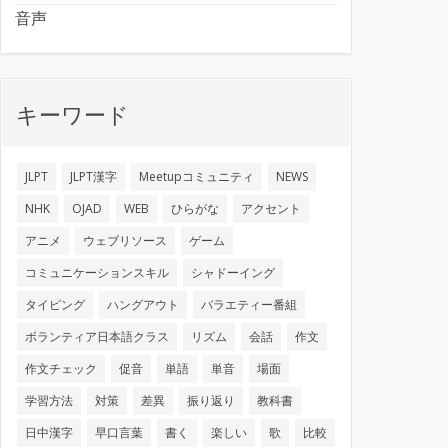
音声
キーワード
JLPT
JLPT漢字
Meetupコミュニティ
NEWS
NHK
OJAD
WEB
ひらがな
アクセント
アニメ
ウェブリソース
ゲーム
コミュニケーションスキル
シャドーイング
タイピング
ハングアウト
バラエティー番組
ボランティア日本語クラス
リズム
会話
作文
作文チェック
促音
単語
単音
場面
学習方法
対策
差異
振り返り
教科書
日中漢字
早口言葉
書く
楽しい
歌
比較