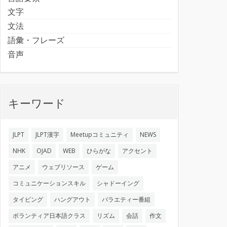
文字
文法
語彙・フレーズ
音声
キーワード
JLPT
JLPT漢字
Meetupコミュニティ
NEWS
NHK
OJAD
WEB
ひらがな
アクセント
アニメ
ウェブリソース
ゲーム
コミュニケーションスキル
シャドーイング
タイピング
ハングアウト
バラエティー番組
ボランティア日本語クラス
リズム
会話
作文