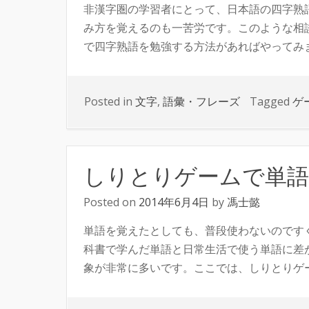
非漢字圏の学習者にとって、日本語の四字熟
み方を覚えるのも一苦労です。このような相
で四字熟語を勉強する方法があればやってみませ
Posted in
文字
,
語彙・フレーズ
Tagged
ゲ
しりとりゲームで単
Posted on
2014年6月4日
by
馮士懿
単語を覚えたとしても、普段使わないのです
科書で学んだ単語と日常生活で使う単語に差
象が非常に多いです。ここでは、しりとりゲーム