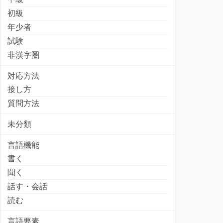
初級
年少者
試験
非漢字圏
対応方法
接し方
質問方法
未分類
言語機能
書く
聞く
話す・会話
読む
言語要素