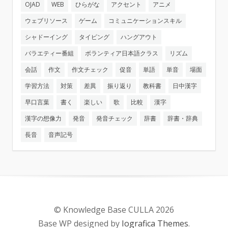
OJAD
WEB
ひらがな
アクセント
アニメ
ウェブリソース
ゲーム
コミュニケーションスキル
シャドーイング
タイピング
ハングアウト
バラエティー番組
ボランティア日本語クラス
リズム
会話
作文
作文チェック
促音
単語
単音
場面
学習方法
対策
差異
振り返り
教科書
日中漢字
早口言葉
書く
楽しい
歌
比較
漢字
漢字の想像力
発音
発音チェック
辞書
辞書・辞典
長音
音声記号
© Knowledge Base CULLA 2026
Base WP designed by
Iografica Themes
.