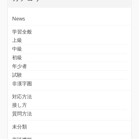
News
学習全般
上級
中級
初級
年少者
試験
非漢字圏
対応方法
接し方
質問方法
未分類