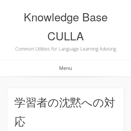
Skip
to
Knowledge Base
content
CULLA
Common Utilities for Language Learning Advising
Menu
学習者の沈黙への対
応